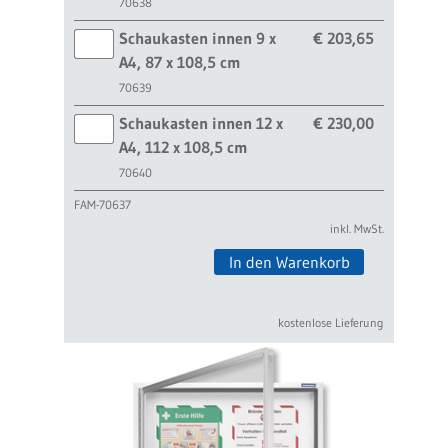
70638
Schaukasten innen 9 x
€ 203,65
A4, 87 x 108,5 cm
70639
Schaukasten innen 12 x
€ 230,00
A4, 112 x 108,5 cm
70640
FAM-70637
inkl. MwSt.
In den Warenkorb
kostenlose Lieferung