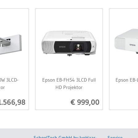
0W 3LCD-
Epson EB-FH54 3LCD Full
Epson EB-
tor
HD Projektor
1.566,98
€ 999,00
SchoolTech GmbH by IvoHaas-
Service