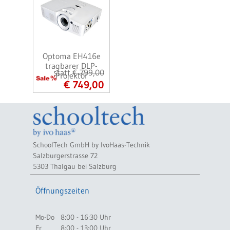
Optoma EH416e
tragbarer DLP-
statt
€ 799,00
Projektor
€ 749,00
SchoolTech GmbH by IvoHaas-Technik
Salzburgerstrasse 72
5303 Thalgau bei Salzburg
Öffnungszeiten
Mo-Do
8:00 - 16:30 Uhr
Fr
8:00 - 13:00 Uhr