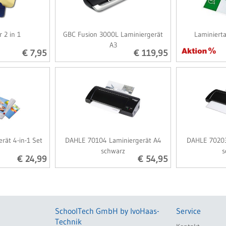
 2 in 1
GBC Fusion 3000L Laminiergerät
Laminiert
A3
€ 7,95
€ 119,95
rät 4-in-1 Set
DAHLE 70104 Laminiergerät A4
DAHLE 70203
schwarz
s
€ 24,99
€ 54,95
SchoolTech GmbH by IvoHaas-
Service
Technik