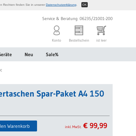
n Rechten finden Sie in unserer
Datenschutzerklärung
.
OK
Service & Beratung 06235/21001-200
Konto
Bestellschein
ist leer
Geräte
Neu
Sale%
ic
ertaschen Spar-Paket A4 150
€
99,99
den Warenkorb
inkl. MwSt.