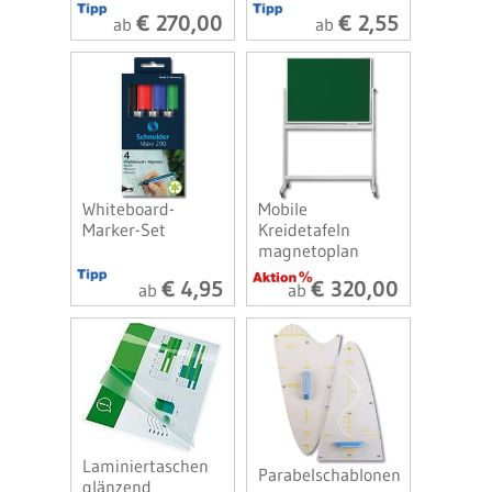
€ 270,00
€ 2,55
ab
ab
Whiteboard-
Mobile
Marker-Set
Kreidetafeln
magnetoplan
€ 4,95
€ 320,00
ab
ab
Laminiertaschen
Parabelschablonen
glänzend