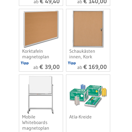
€ 49,40
€ 140,00
ab
ab
Korktafeln
Schaukästen
magnetoplan
innen, Kork
€ 39,00
€ 169,00
ab
ab
Mobile
Atla-Kreide
Whiteboards
magnetoplan