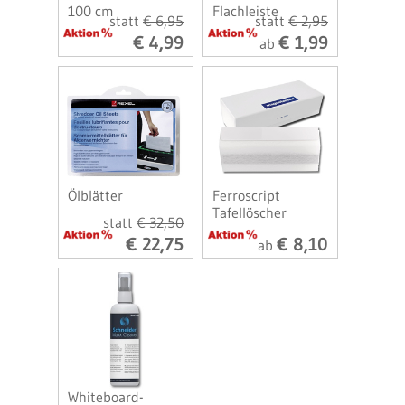
100 cm
Flachleiste
statt
€ 6,95
statt
€ 2,95
€ 4,99
€ 1,99
ab
Ölblätter
Ferroscript
Tafellöscher
statt
€ 32,50
€ 22,75
€ 8,10
ab
Whiteboard-