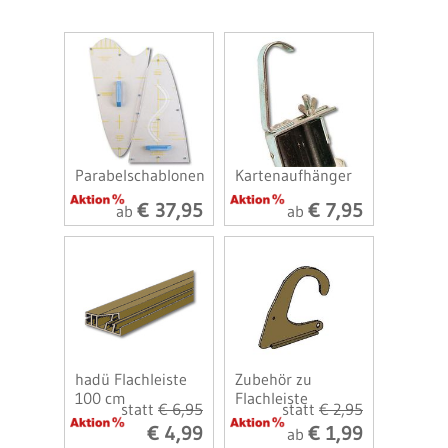
Parabelschablonen
Kartenaufhänger
€ 37,95
€ 7,95
ab
ab
hadü Flachleiste
Zubehör zu
100 cm
Flachleiste
statt
€ 6,95
statt
€ 2,95
€ 4,99
€ 1,99
ab