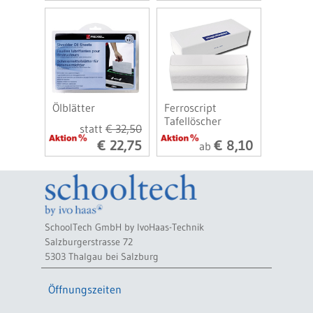
Ölblätter
Ferroscript
Tafellöscher
statt
€ 32,50
€ 22,75
€ 8,10
ab
SchoolTech GmbH by IvoHaas-Technik
Salzburgerstrasse 72
5303 Thalgau bei Salzburg
Öffnungszeiten