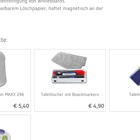
kenreinigung von Whiteboards.
selbarem Löschpapier, haftet magnetisch an der
te:
mm MAXX 296
Tafellöscher mit Boardmarkern
Tafel
€ 5,40
€ 4,90