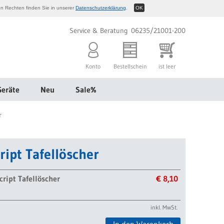
n Rechten finden Sie in unserer
Datenschutzerklärung
.
OK
Service & Beratung 06235/21001-200
Konto
Bestellschein
ist leer
Geräte
Neu
Sale%
r
ript Tafellöscher
cript Tafellöscher
€ 8,10
inkl. MwSt.