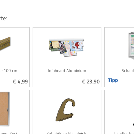
te:
ste 100 cm
Infoboard Aluminium
Schauk
€ 4,99
€ 23,90
nnen, Kork
Zubehör zu Flachleiste
Landkarte