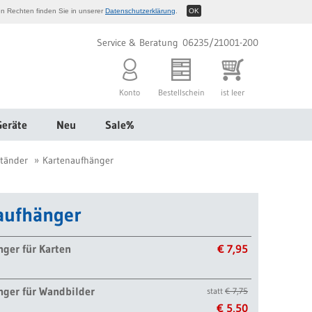
n Rechten finden Sie in unserer
Datenschutzerklärung
.
OK
Service & Beratung 06235/21001-200
Konto
Bestellschein
ist leer
Geräte
Neu
Sale%
tänder
Kartenaufhänger
aufhänger
ger für Karten
€ 7,95
nger für Wandbilder
statt
€ 7,75
€ 5,50