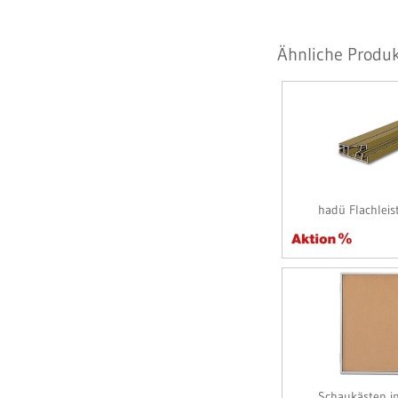
Ähnliche Produk
hadü Flachlei
Schaukästen i