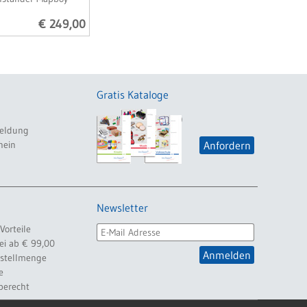
€ 249,00
Gratis Kataloge
eldung
hein
Anfordern
Newsletter
Vorteile
ei ab € 99,00
Anmelden
estellmenge
e
berecht