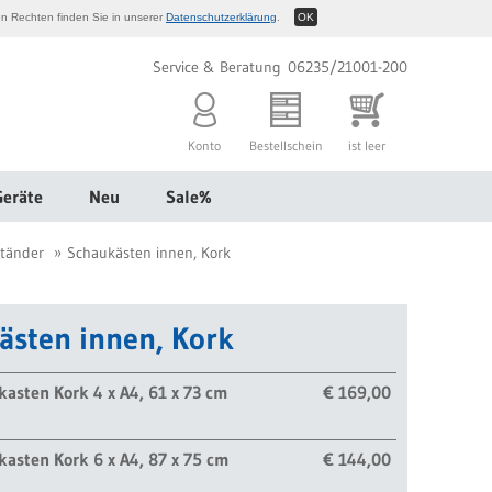
n Rechten finden Sie in unserer
Datenschutzerklärung
.
OK
Service & Beratung 06235/21001-200
Konto
Bestellschein
ist leer
Geräte
Neu
Sale%
tänder
Schaukästen innen, Kork
ästen innen, Kork
asten Kork 4 x A4, 61 x 73 cm
€ 169,00
asten Kork 6 x A4, 87 x 75 cm
€ 144,00