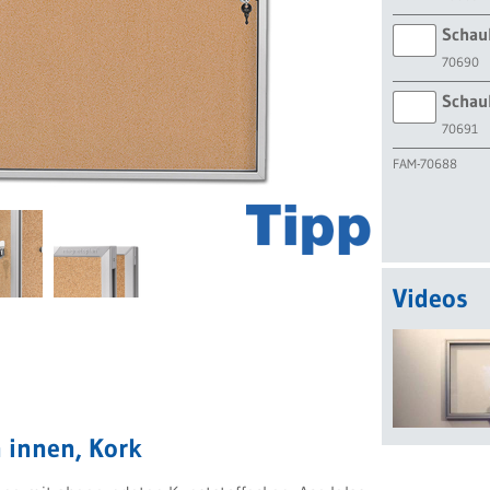
Schauk
70690
Schauk
70691
FAM-70688
Videos
 innen, Kork