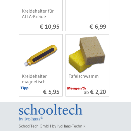
Kreidehalter für
ATLA-Kreide
€ 10,95
€ 6,99
Kreidehalter
Tafelschwamm
magnetisch
€ 5,95
€ 2,20
ab
SchoolTech GmbH by IvoHaas-Technik