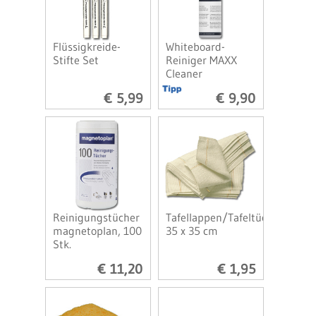
Flüssigkreide-
Whiteboard-
Stifte Set
Reiniger MAXX
Cleaner
€ 5,99
€ 9,90
Reinigungstücher
Tafellappen/Tafeltücher
magnetoplan, 100
35 x 35 cm
Stk.
€ 11,20
€ 1,95