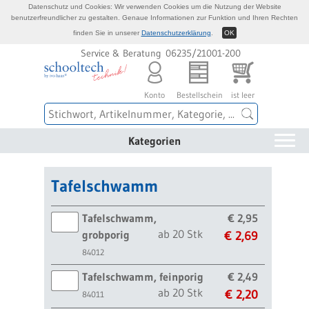
Datenschutz und Cookies: Wir verwenden Cookies um die Nutzung der Website
benutzerfreundlicher zu gestalten. Genaue Informationen zur Funktion und Ihren Rechten
finden Sie in unserer
Datenschutzerklärung
.
OK
Service & Beratung 06235/21001-200
Konto
Bestellschein
ist leer
Kategorien
Tafelschwamm
Tafelschwamm,
€ 2,95
ab 20 Stk
grobporig
€ 2,69
84012
Tafelschwamm, feinporig
€ 2,49
ab 20 Stk
€ 2,20
84011