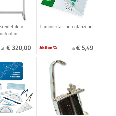
Kreidetafeln
Laminiertaschen glänzend
netoplan
€ 320,00
€ 5,49
ab
ab