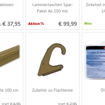
ablonen
Laminiertaschen Spar-
Zirkelset 
Paket A4 150 mic
14
€ 37,95
€ 99,99
b
ste 100 cm
Zubehör zu Flachleiste
Öl
statt
€ 6,95
statt
€ 2,95