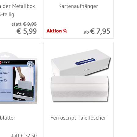
in der Metallbox
Kartenaufhänger
-teilig
statt
€ 9,95
€ 5,99
€ 7,95
ab
blätter
Ferroscript Tafellöscher
statt
€ 32,50