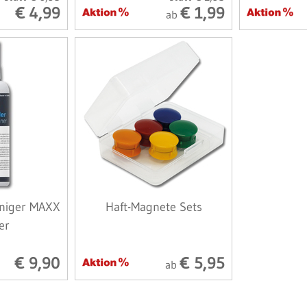
€ 4,99
€ 1,99
ab
iniger MAXX
Haft-Magnete Sets
er
€ 9,90
€ 5,95
ab