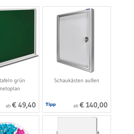
tafeln grün
Schaukästen außen
netoplan
€ 49,40
€ 140,00
ab
ab