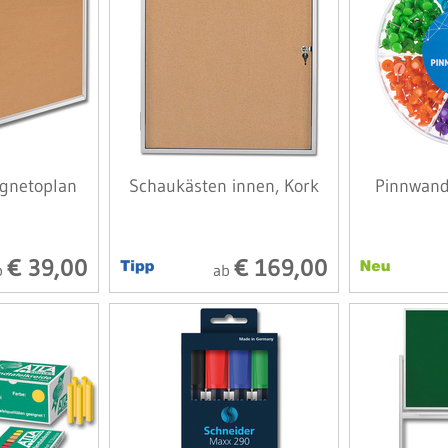
agnetoplan
Schaukästen innen, Kork
Pinnwand
€ 39,00
€ 169,00
b
ab