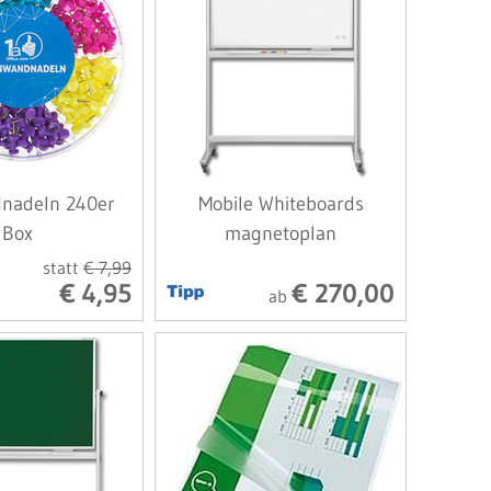
nadeln 240er
Mobile Whiteboards
Box
magnetoplan
statt
€ 7,99
€ 4,95
€ 270,00
ab