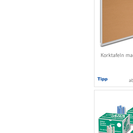
Korktafeln m
a