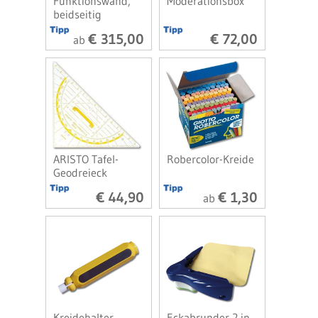
Funktionswand,
Moderationsbox
beidseitig
€ 315,00
€ 72,00
ab
ARISTO Tafel-
Robercolor-Kreide
Geodreieck
€ 44,90
€ 1,30
ab
Kreidehalter
Eckabrunder 2 in