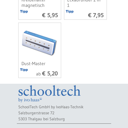
magnetisch
1
€ 5,95
€ 7,95
Dust-Master
€ 5,20
ab
SchoolTech GmbH by IvoHaas-Technik
Salzburgerstrasse 72
5303 Thalgau bei Salzburg