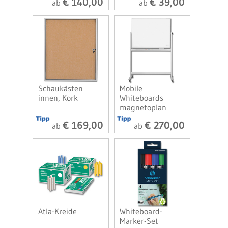
€ 140,00
€ 39,00
ab
ab
Schaukästen
Mobile
innen, Kork
Whiteboards
magnetoplan
€ 169,00
€ 270,00
ab
ab
Atla-Kreide
Whiteboard-
Marker-Set