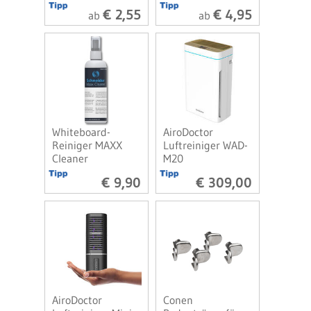
€ 2,55
€ 4,95
ab
ab
Whiteboard-
AiroDoctor
Reiniger MAXX
Luftreiniger WAD-
Cleaner
M20
€ 9,90
€ 309,00
AiroDoctor
Conen