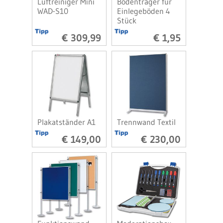
Luftreiniger Mini
Bodenträger für
WAD-S10
Einlegeböden 4
Stück
€ 309,99
€ 1,95
Plakatständer A1
Trennwand Textil
€ 149,00
€ 230,00