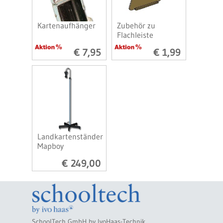
Kartenaufhänger
Zubehör zu
Flachleiste
€ 7,95
€ 1,99
Landkartenständer
Mapboy
€ 249,00
SchoolTech GmbH by IvoHaas-Technik