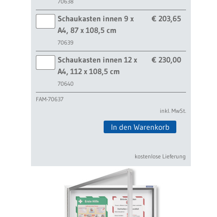
70638
Schaukasten innen 9 x
€ 203,65
A4, 87 x 108,5 cm
70639
Schaukasten innen 12 x
€ 230,00
A4, 112 x 108,5 cm
70640
FAM-70637
inkl. MwSt.
In den Warenkorb
kostenlose Lieferung