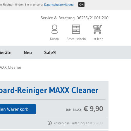
n Rechten finden Sie in unserer
Datenschutzerklärung
.
OK
Service & Beratung 06235/21001-200
Konto
Bestellschein
ist leer
Geräte
Neu
Sale%
MAXX Cleaner
oard-Reiniger MAXX Cleaner
€
9,90
den Warenkorb
inkl. MwSt.
kostenlose Lieferung ab € 99,00