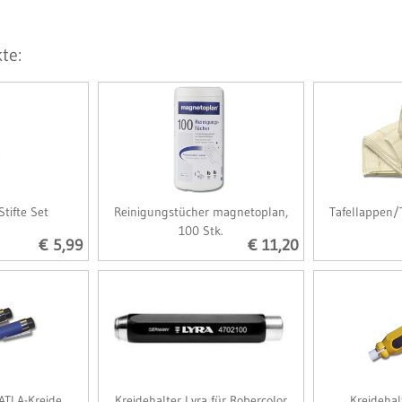
te:
Stifte Set
Reinigungstücher magnetoplan,
Tafellappen/
100 Stk.
€ 5,99
€ 11,20
 ATLA-Kreide
Kreidehalter Lyra für Robercolor
Kreidehal