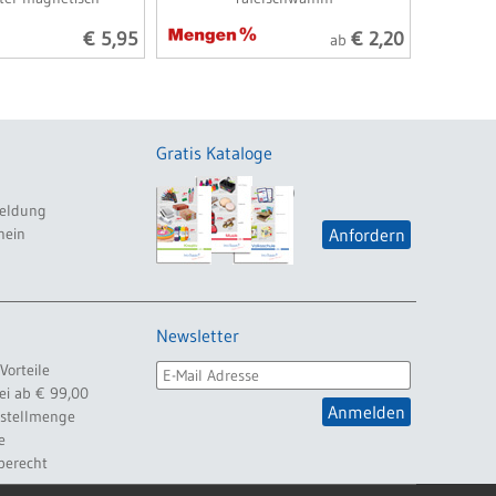
€ 5,95
€ 2,20
ab
Gratis Kataloge
eldung
hein
Anfordern
Newsletter
Vorteile
ei ab € 99,00
Anmelden
estellmenge
e
berecht