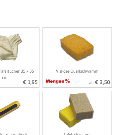
Tafeltücher 35 x 35
Viskose-Quellschwamm
cm
€ 1,95
€ 3,50
ab
ter magnetisch
Tafelschwamm