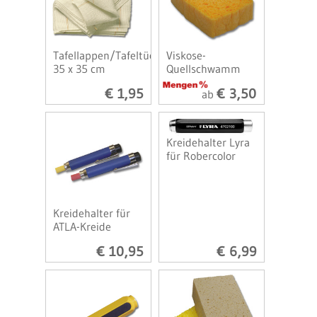
Tafellappen/Tafeltücher
Viskose-
35 x 35 cm
Quellschwamm
€ 1,95
€ 3,50
ab
Kreidehalter Lyra
für Robercolor
Kreidehalter für
ATLA-Kreide
€ 10,95
€ 6,99