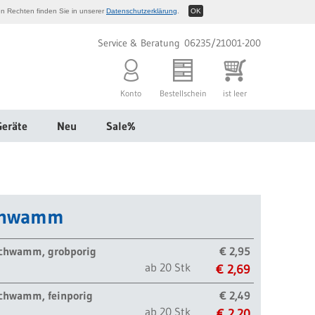
n Rechten finden Sie in unserer
Datenschutzerklärung
.
OK
Service & Beratung 06235/21001-200
Konto
Bestellschein
ist leer
Geräte
Neu
Sale%
schwamm
schwamm, grobporig
€ 2,95
ab 20 Stk
€ 2,69
schwamm, feinporig
€ 2,49
ab 20 Stk
€ 2,20