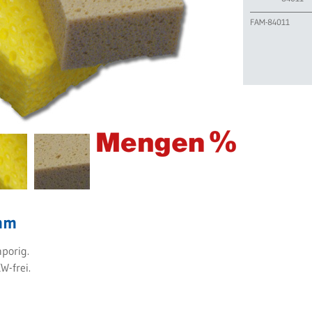
FAM-84011
mm
nporig.
W-frei.