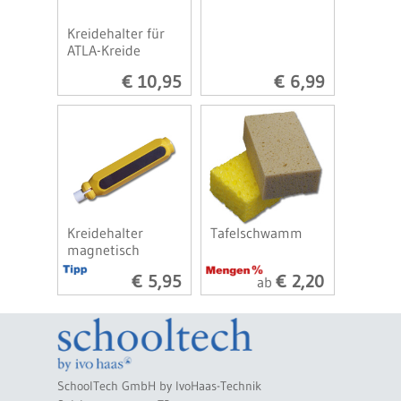
Kreidehalter für
ATLA-Kreide
€ 10,95
€ 6,99
Kreidehalter
Tafelschwamm
magnetisch
€ 5,95
€ 2,20
ab
SchoolTech GmbH by IvoHaas-Technik