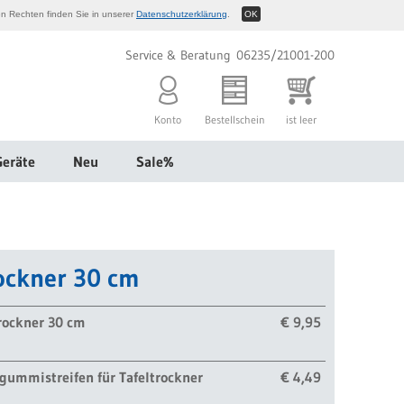
n Rechten finden Sie in unserer
Datenschutzerklärung
.
OK
Service & Beratung 06235/21001-200
Konto
Bestellschein
ist leer
Geräte
Neu
Sale%
rockner 30 cm
rockner 30 cm
€ 9,95
gummistreifen für Tafeltrockner
€ 4,49