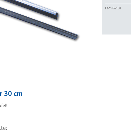
FAM-84131
er 30 cm
fel!
te: