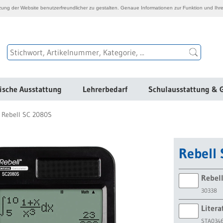
ng der Website benutzerfreundlicher zu gestalten. Genaue Informationen zur Funktion und Ihre
ische Ausstattung
Lehrerbedarf
Schulausstattung & 
Rebell SC 2080S
Rebell
Rebel
30338
Litera
STA034