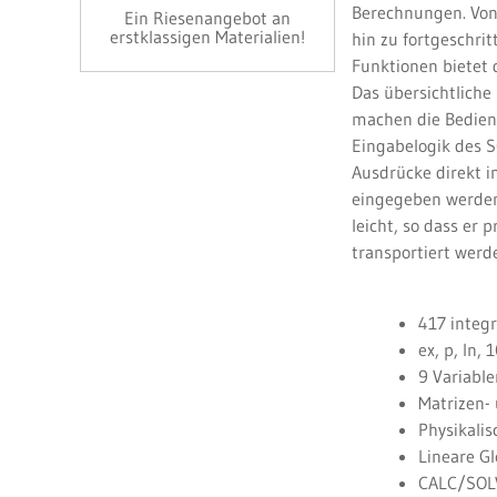
Berechnungen. Von
Ein Riesenangebot an
erstklassigen Materialien!
hin zu fortgeschri
Funktionen bietet 
Das übersichtliche
machen die Bedienu
Eingabelogik des 
Ausdrücke direkt 
eingegeben werden
leicht, so dass er
transportiert werd
417 integ
ex, p, In, 
9 Variabl
Matrizen-
Physikali
Lineare G
CALC/SOL