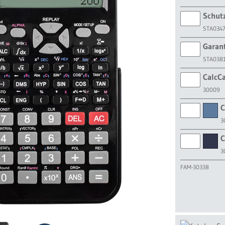
Schut
STA034
Garan
STA038
CalcCa
30009
C
3
C
3
FAM-30338