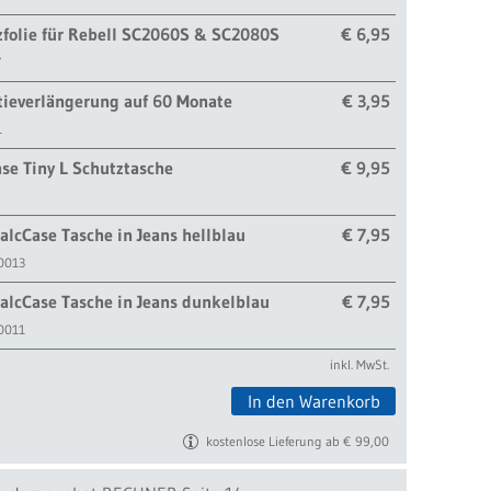
zfolie für Rebell SC2060S & SC2080S
€ 6,95
7
tieverlängerung auf 60 Monate
€ 3,95
1
se Tiny L Schutztasche
€ 9,95
alcCase Tasche in Jeans hellblau
€ 7,95
0013
alcCase Tasche in Jeans dunkelblau
€ 7,95
0011
inkl. MwSt.
In den Warenkorb
kostenlose Lieferung ab € 99,00