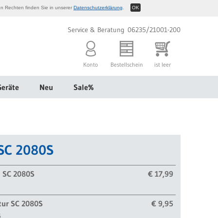
n Rechten finden Sie in unserer
Datenschutzerklärung
.
OK
Service & Beratung 06235/21001-200
Konto
Bestellschein
ist leer
Geräte
Neu
Sale%
 SC 2080S
l SC 2080S
€ 17,99
tur SC 2080S
€ 9,95
6