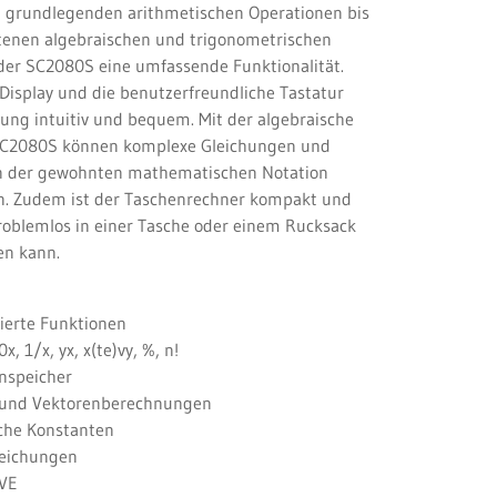
 grundlegenden arithmetischen Operationen bis
ttenen algebraischen und trigonometrischen
der SC2080S eine umfassende Funktionalität.
 Display und die benutzerfreundliche Tastatur
ng intuitiv und bequem. Mit der algebraische
SC2080S können komplexe Gleichungen und
in der gewohnten mathematischen Notation
. Zudem ist der Taschenrechner kompakt und
 problemlos in einer Tasche oder einem Rucksack
en kann.
rierte Funktionen
10x, 1/x, yx, x(te)vy, %, n!
enspeicher
 und Vektorenberechnungen
sche Konstanten
leichungen
VE