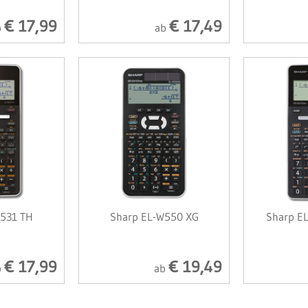
€ 17,99
€ 17,49
b
ab
531 TH
Sharp EL-W550 XG
Sharp E
€ 17,99
€ 19,49
b
ab