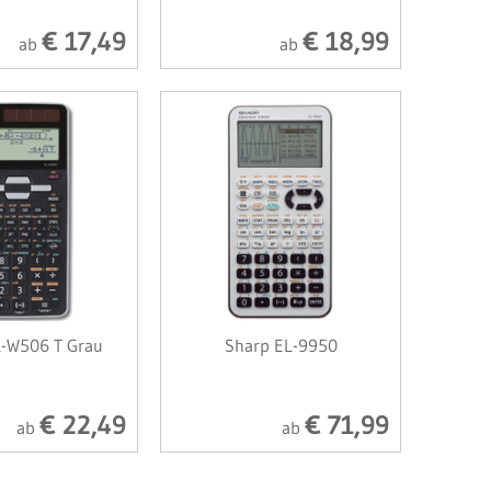
€ 17,49
€ 18,99
ab
ab
L-W506 T Grau
Sharp EL-9950
€ 22,49
€ 71,99
ab
ab