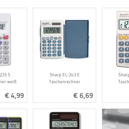
233 S
Sharp EL-243 E
Shar
ner weiß
Taschenrechner
Tasc
€ 4,99
€ 6,69