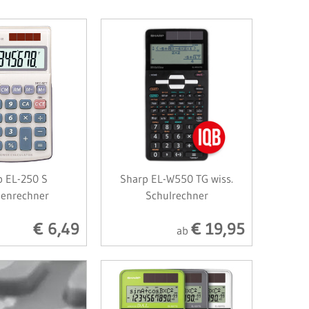
p EL-250 S
Sharp EL-W550 TG wiss.
henrechner
Schulrechner
€ 6,49
€ 19,95
ab