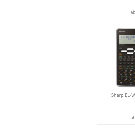
a
Sharp EL-W
a