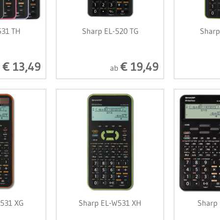
531 TH
Sharp EL-520 TG
Sharp
€ 13,49
€ 19,49
b
ab
531 XG
Sharp EL-W531 XH
Sharp