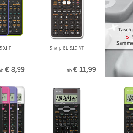
501 T
Sharp EL-510 RT
€ 8,99
€ 11,99
ab
ab